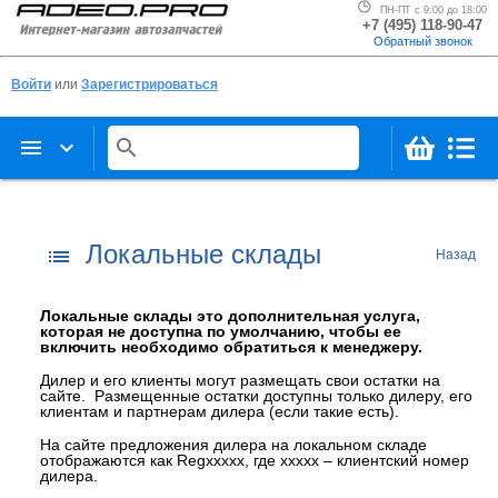
ПН-ПТ с 9:00 до 18:00
+7 (495) 118-90-47
Обратный звонок
Войти
или
Зарегистрироваться
menu
keyboard_arrow_down
search
Локальные склады
list
Назад
Локальные склады это дополнительная услуга,
которая не доступна по умолчанию, чтобы ее
включить необходимо обратиться к менеджеру.
Дилер и его клиенты могут размещать свои остатки на
сайте. Размещенные остатки доступны только дилеру, его
клиентам и партнерам дилера (если такие есть).
На сайте предложения дилера на локальном складе
отображаются как Regxxxxx, где xxxxx – клиентский номер
дилера.