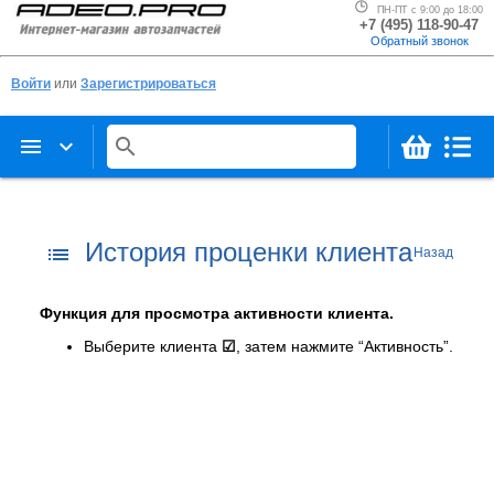
ПН-ПТ с 9:00 до 18:00
+7 (495) 118-90-47
Обратный звонок
Войти
или
Зарегистрироваться
menu
keyboard_arrow_down
search
История проценки клиента
list
Назад
Функция для просмотра активности клиента.
Выберите клиента
☑
, затем нажмите “Активность”.