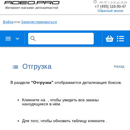
ПН-ПТ с 9:00 до 18:00
+7 (495) 118-90-47
Обратный звонок
Войти
или
Зарегистрироваться
menu
keyboard_arrow_down
search
Отгрузка
list
Назад
В разделе
“Отгрузка”
отображается детализация боксов.
Кликните на
, чтобы увидеть все заказы
находящиеся в нём.
Для того, чтобы обновить таблицу кликните
.