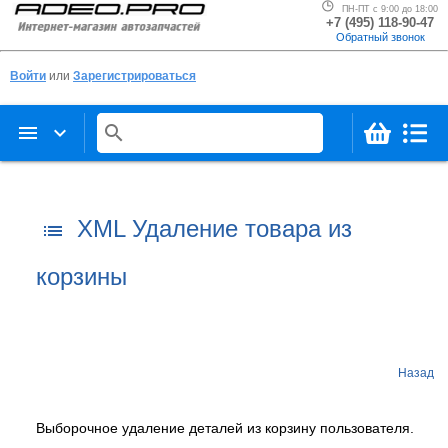
ПН-ПТ с 9:00 до 18:00
+7 (495) 118-90-47
Обратный звонок
Войти
или
Зарегистрироваться
menu
keyboard_arrow_down
search
XML Удаление товара из
list
корзины
Назад
Выборочное удаление деталей из корзину пользователя.