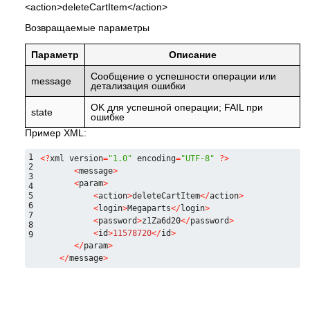
<action>deleteCartItem</action>
Возвращаемые параметры
Параметр
Описание
Сообщение о успешности операции или
message
детализация ошибки
OK для успешной операции; FAIL при
state
ошибке
Пример XML:
1
<
?
xml version
=
"1.0"
 encoding
=
"UTF-8"
?
>
2
<
message
>
3
<
param
>
4
5
<
action
>
deleteCartItem
<
/
action
>
6
<
login
>
Megaparts
<
/
login
>
7
<
password
>
z1Za6d20
<
/
password
>
8
<
id
>
11578720
<
/
id
>
9
<
/
param
>
<
/
message
>