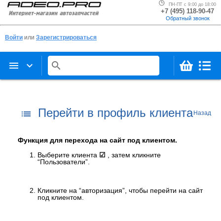
ПН-ПТ с 9:00 до 18:00
+7 (495) 118-90-47
Обратный звонок
Войти
или
Зарегистрироваться
menu
keyboard_arrow_down
search
Перейти в профиль клиента
list
Назад
Функция для перехода на сайт под клиентом.
Выберите клиента
☑
, затем кликните
“Пользователи”.
Кликните на “авторизация”, чтобы перейти на сайт
под клиентом.