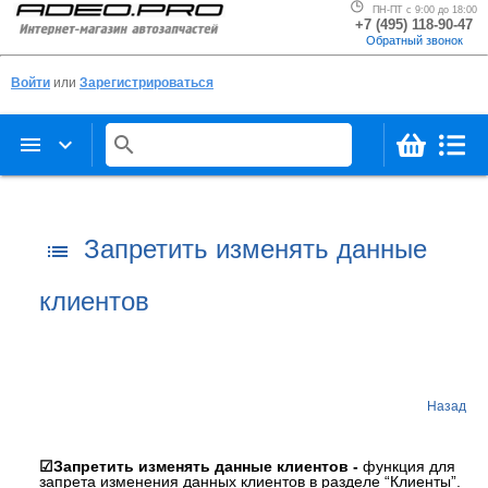
ПН-ПТ с 9:00 до 18:00
+7 (495) 118-90-47
Обратный звонок
Войти
или
Зарегистрироваться
menu
keyboard_arrow_down
search
Запретить изменять данные
list
клиентов
Назад
☑Запретить изменять данные клиентов -
функция для
запрета изменения данных клиентов в разделе “Клиенты”.