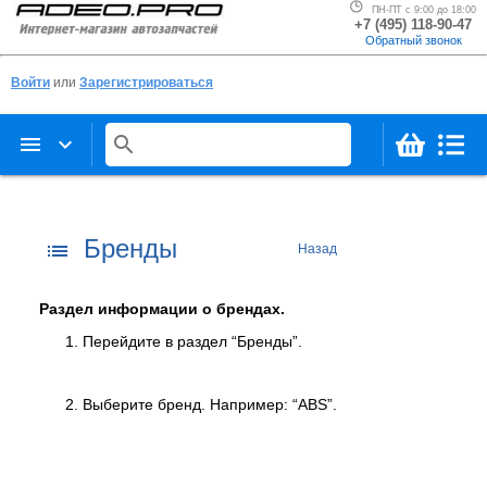
ПН-ПТ с 9:00 до 18:00
+7 (495) 118-90-47
Обратный звонок
Войти
или
Зарегистрироваться
menu
keyboard_arrow_down
search
Бренды
list
Назад
Раздел информации о брендах.
Перейдите в раздел “Бренды”.
Выберите бренд. Например: “ABS”.