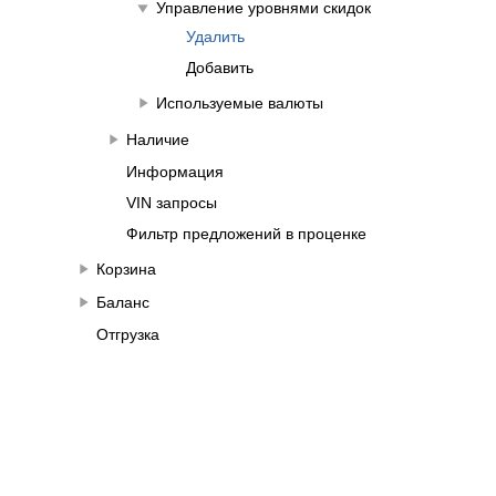
play_arrow
Управление уровнями скидок
Удалить
Добавить
play_arrow
Используемые валюты
play_arrow
Наличие
Информация
VIN запросы
Фильтр предложений в проценке
play_arrow
Корзина
play_arrow
Баланс
Отгрузка
play_arrow
Демо пользователь
play_arrow
Как заказать товар
Поисковое окно
play_arrow
Подписка на снижение цены
play_arrow
Часто задаваемые вопросы (FAQ)