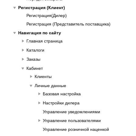
play_arrow
Регистрация (Клиент)
Регистрация(Дилер)
Регистрация (Представитель поставщика)
play_arrow
Навигация по сайту
play_arrow
Главная страница
play_arrow
Каталоги
play_arrow
Заказы
play_arrow
Кабинет
play_arrow
Клиенты
play_arrow
Личные данные
play_arrow
Базовая настройка
play_arrow
Настройки дилера
Управление уведомлениями
play_arrow
Управление пользователями
Управление розничной наценкой