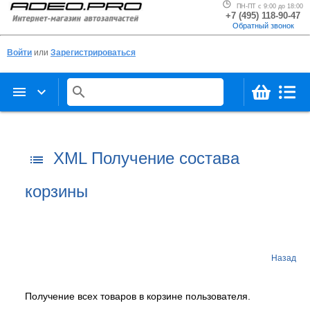
ПН-ПТ с 9:00 до 18:00
+7 (495) 118-90-47
Обратный звонок
Войти
или
Зарегистрироваться
menu
keyboard_arrow_down
search
XML Получение состава
list
корзины
Назад
Получение всех товаров в корзине пользователя.