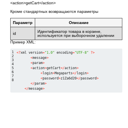
<action>getCart</action>
Кроме стандартных возвращаются параметры
Параметр
Описание
Идентификатор товара в корзине,
id
используется при выборочном удалении
Пример XML:
1
<
?
xml version
=
"1.0"
 encoding
=
"UTF-8"
?
>
2
<
message
>
3
<
param
>
4
5
<
action
>
getCart
<
/
action
>
6
<
login
>
Megaparts
<
/
login
>
7
<
password
>
z1Za6d20
<
/
password
>
8
<
/
param
>
<
/
message
>