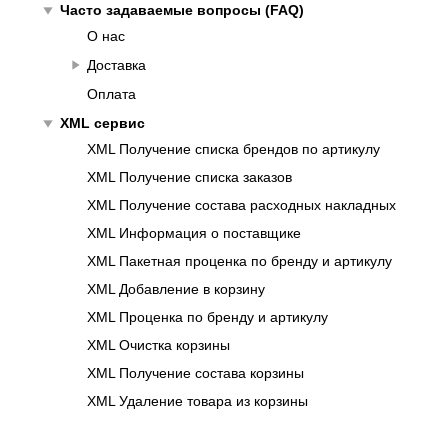
play_arrow
Часто задаваемые вопросы (FAQ)
О нас
play_arrow
Доставка
Оплата
play_arrow
XML сервис
XML Получение списка брендов по артикулу
XML Получение списка заказов
XML Получение состава расходных накладных
XML Информация о поставщике
XML Пакетная проценка по бренду и артикулу
XML Добавление в корзину
XML Проценка по бренду и артикулу
XML Очистка корзины
XML Получение состава корзины
XML Удаление товара из корзины
XML Размещение заказа