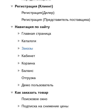
play_arrow
Регистрация (Клиент)
Регистрация(Дилер)
Регистрация (Представитель поставщика)
play_arrow
Навигация по сайту
play_arrow
Главная страница
play_arrow
Каталоги
play_arrow
Заказы
play_arrow
Кабинет
play_arrow
Корзина
play_arrow
Баланс
Отгрузка
play_arrow
Демо пользователь
play_arrow
Как заказать товар
Поисковое окно
play_arrow
Подписка на снижение цены