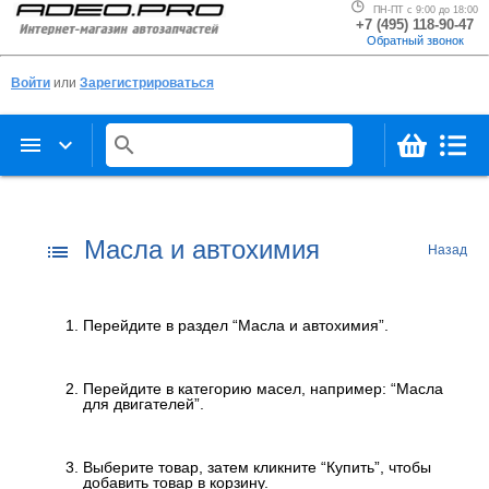
ПН-ПТ с 9:00 до 18:00
+7 (495) 118-90-47
Обратный звонок
Войти
или
Зарегистрироваться
menu
keyboard_arrow_down
search
Масла и автохимия
list
Назад
Перейдите в раздел “Масла и автохимия”.
Перейдите в категорию масел, например: “Масла
для двигателей”.
Выберите товар, затем кликните “Купить”, чтобы
добавить товар в корзину.