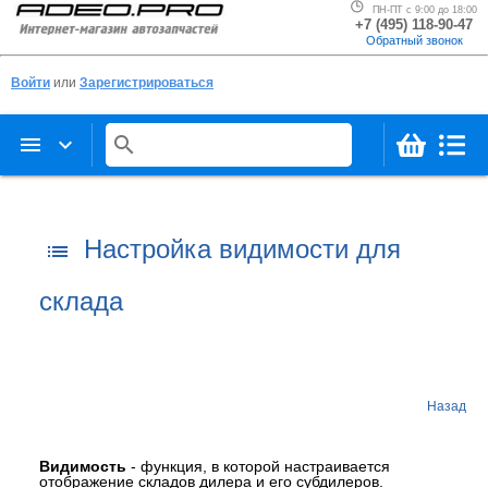
ПН-ПТ с 9:00 до 18:00
+7 (495) 118-90-47
Обратный звонок
Войти
или
Зарегистрироваться
menu
keyboard_arrow_down
search
Настройка видимости для
list
склада
Назад
Видимость
- функция, в которой настраивается
отображение складов дилера и его субдилеров.