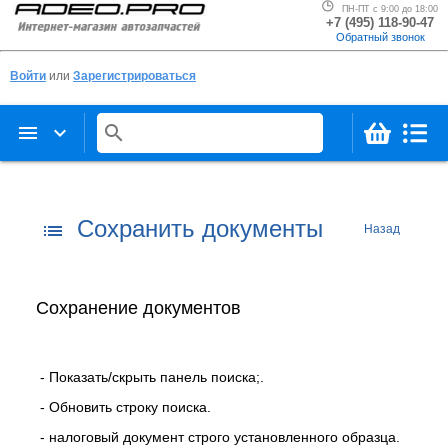
ПН-ПТ с 9:00 до 18:00
+7 (495) 118-90-47
Обратный звонок
Войти
или
Зарегистрироваться
menu
keyboard_arrow_down
search
Сохранить документы
list
Назад
Сохранение документов
- Показать/скрыть панель поиска;.
- Обновить строку поиска.
- налоговый документ строго установленного образца.