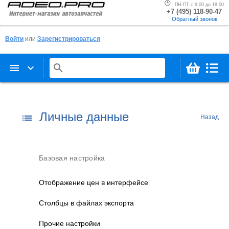
ПН-ПТ с 9:00 до 18:00
+7 (495) 118-90-47
Обратный звонок
Войти
или
Зарегистрироваться
menu
keyboard_arrow_down
search
Личные данные
list
Назад
Базовая настройка
Отображение цен в интерфейсе
Столбцы в файлах экспорта
Прочие настройки