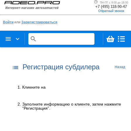
ПН-ПТ с 9:00 до 18:00
+7 (495) 118-90-47
Обратный звонок
Войти
или
Зарегистрироваться
menu
keyboard_arrow_down
search
Регистрация субдилера
list
Назад
Кликните на
Заполните информацию о клиенте, затем нажмите
“Регистрация”.