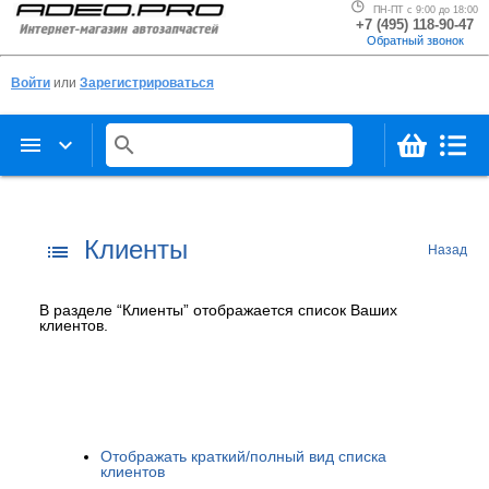
ПН-ПТ с 9:00 до 18:00
+7 (495) 118-90-47
Обратный звонок
Войти
или
Зарегистрироваться
menu
keyboard_arrow_down
search
Клиенты
list
Назад
В разделе “Клиенты” отображается список Ваших
клиентов.
Отображать краткий/полный вид списка
клиентов