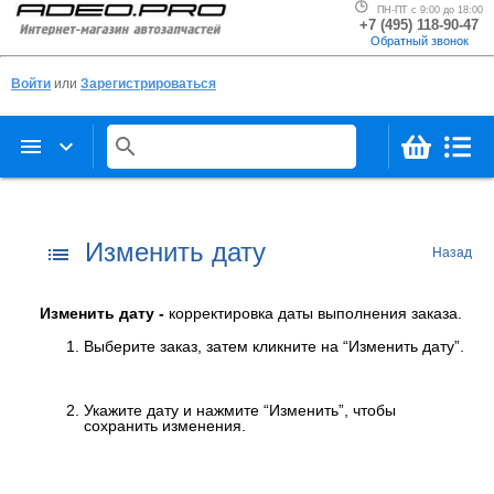
ПН-ПТ с 9:00 до 18:00
+7 (495) 118-90-47
Обратный звонок
Войти
или
Зарегистрироваться
menu
keyboard_arrow_down
search
Изменить дату
list
Назад
Изменить дату -
корректировка даты выполнения заказа.
Выберите заказ, затем кликните на “Изменить дату”.
Укажите дату и нажмите “Изменить”, чтобы
сохранить изменения.