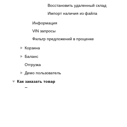
Восстановить удаленный склад
Импорт наличия из файла
Информация
VIN запросы
Фильтр предложений в проценке
play_arrow
Корзина
play_arrow
Баланс
Отгрузка
play_arrow
Демо пользователь
play_arrow
Как заказать товар
Поисковое окно
play_arrow
Подписка на снижение цены
play_arrow
Часто задаваемые вопросы (FAQ)
О нас
play_arrow
Доставка