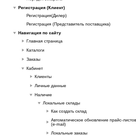
play_arrow
Регистрация (Клиент)
Регистрация(Дилер)
Регистрация (Представитель поставщика)
play_arrow
Навигация по сайту
play_arrow
Главная страница
play_arrow
Каталоги
play_arrow
Заказы
play_arrow
Кабинет
play_arrow
Клиенты
play_arrow
Личные данные
play_arrow
Наличие
play_arrow
Локальные склады
play_arrow
Как создать склад
Автоматическое обновление прайс-листо
play_arrow
(e-mail)
play_arrow
Локальные заказы