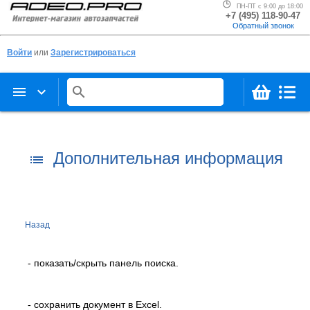
ПН-ПТ с 9:00 до 18:00
+7 (495) 118-90-47
Обратный звонок
Войти
или
Зарегистрироваться
menu
keyboard_arrow_down
search
Дополнительная информация
list
Назад
- показать/скрыть панель поиска.
- сохранить документ в Excel.