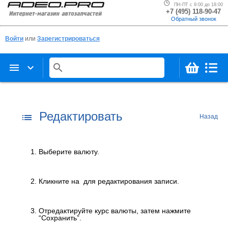
ПН-ПТ с 9:00 до 18:00
+7 (495) 118-90-47
Обратный звонок
Войти
или
Зарегистрироваться
menu
keyboard_arrow_down
search
Редактировать
list
Назад
Выберите валюту.
Кликните на
для редактирования записи.
Отредактируйте курс валюты, затем нажмите
“Сохранить”.