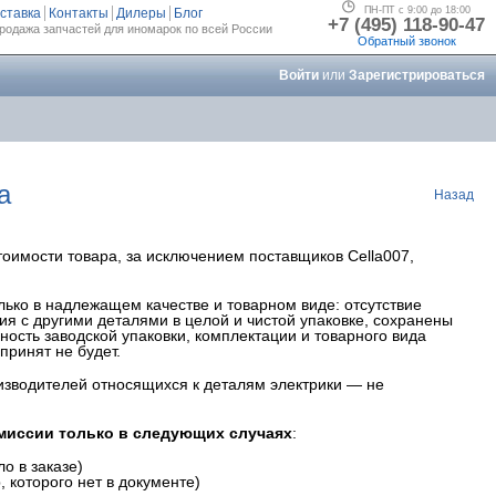
ПН-ПТ с 9:00 до 18:00
ставка
Контакты
Дилеры
Блог
+7 (495) 118-90-47
родажа запчастей для иномарок по всей России
Обратный звонок
Войти
или
Зарегистрироваться
а
Назад
оимости товара, за исключением поставщиков Cella007,
ько в надлежащем качестве и товарном виде: отсутствие
ия с другими деталями в целой и чистой упаковке, сохранены
ость заводской упаковки, комплектации и товарного вида
принят не будет.
изводителей относящихся к деталям электрики — не
миссии только в следующих случаях
:
о в заказе)
 которого нет в документе)