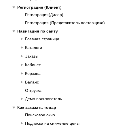
play_arrow
Регистрация (Клиент)
Регистрация(Дилер)
Регистрация (Представитель поставщика)
play_arrow
Навигация по сайту
play_arrow
Главная страница
play_arrow
Каталоги
play_arrow
Заказы
play_arrow
Кабинет
play_arrow
Корзина
play_arrow
Баланс
Отгрузка
play_arrow
Демо пользователь
play_arrow
Как заказать товар
Поисковое окно
play_arrow
Подписка на снижение цены