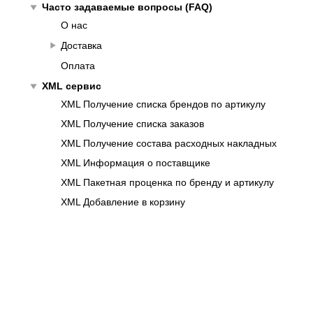
play_arrow
Часто задаваемые вопросы (FAQ)
О нас
play_arrow
Доставка
Оплата
play_arrow
XML сервис
XML Получение списка брендов по артикулу
XML Получение списка заказов
XML Получение состава расходных накладных
XML Информация о поставщике
XML Пакетная проценка по бренду и артикулу
XML Добавление в корзину
XML Проценка по бренду и артикулу
XML Очистка корзины
XML Получение состава корзины
XML Удаление товара из корзины
XML Размещение заказа