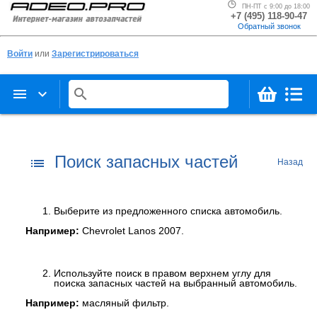
ПН-ПТ с 9:00 до 18:00
+7 (495) 118-90-47
Обратный звонок
Войти
или
Зарегистрироваться
menu
keyboard_arrow_down
search
Поиск запасных частей
list
Назад
Выберите из предложенного списка автомобиль.
Например:
Chevrolet Lanos 2007.
Используйте поиск в правом верхнем углу для
поиска запасных частей на выбранный автомобиль.
Например:
масляный фильтр.