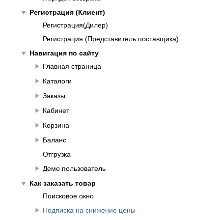
play_arrow
Регистрация (Клиент)
Регистрация(Дилер)
Регистрация (Представитель поставщика)
play_arrow
Навигация по сайту
play_arrow
Главная страница
play_arrow
Каталоги
play_arrow
Заказы
play_arrow
Кабинет
play_arrow
Корзина
play_arrow
Баланс
Отгрузка
play_arrow
Демо пользователь
play_arrow
Как заказать товар
Поисковое окно
play_arrow
Подписка на снижение цены