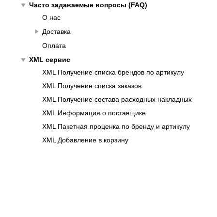
play_arrow
Часто задаваемые вопросы (FAQ)
О нас
play_arrow
Доставка
Оплата
play_arrow
XML сервис
XML Получение списка брендов по артикулу
XML Получение списка заказов
XML Получение состава расходных накладных
XML Информация о поставщике
XML Пакетная проценка по бренду и артикулу
XML Добавление в корзину
XML Проценка по бренду и артикулу
XML Очистка корзины
XML Получение состава корзины
XML Удаление товара из корзины
XML Размещение заказа