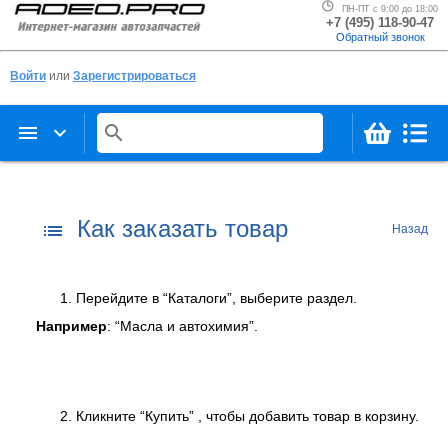
ПН-ПТ с 9:00 до 18:00
+7 (495) 118-90-47
Обратный звонок
Войти
или
Зарегистрироваться
menu
keyboard_arrow_down
search
Как заказать товар
list
Назад
Перейдите в “Каталоги”, выберите раздел.
Например
: “Масла и автохимия”.
Кликните “Купить” , чтобы добавить товар в корзину.