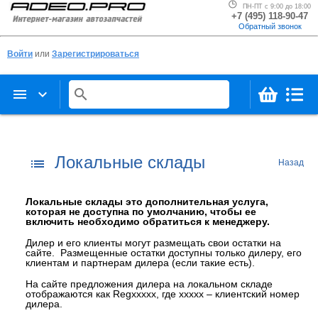
ПН-ПТ с 9:00 до 18:00
+7 (495) 118-90-47
Обратный звонок
Войти
или
Зарегистрироваться
menu
keyboard_arrow_down
search
Локальные склады
list
Назад
Локальные склады это дополнительная услуга,
которая не доступна по умолчанию, чтобы ее
включить необходимо обратиться к менеджеру.
Дилер и его клиенты могут размещать свои остатки на
сайте. Размещенные остатки доступны только дилеру, его
клиентам и партнерам дилера (если такие есть).
На сайте предложения дилера на локальном складе
отображаются как Regxxxxx, где xxxxx – клиентский номер
дилера.