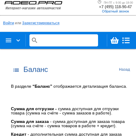
ПН-ПТ с 9:00 до 18:00
+7 (495) 118-90-47
Обратный звонок
Войти
или
Зарегистрироваться
menu
keyboard_arrow_down
search
Баланс
list
Назад
В разделе
“Баланс”
отображается детализация баланса.
Сумма для отгрузки -
сумма доступная для отгрузки
товара (сумма на счёте - сумма заказов в работе).
Сумма
для
заказа
- сумма доступная для заказа товара
(сумма на счёте - сумма товаров в работе + кредит).
Кредит
- дополнительная сумма доступная для заказа