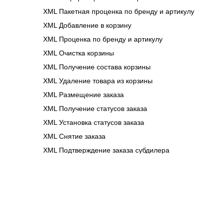
XML Пакетная проценка по бренду и артикулу
XML Добавление в корзину
XML Проценка по бренду и артикулу
XML Очистка корзины
XML Получение состава корзины
XML Удаление товара из корзины
XML Размещение заказа
XML Получение статусов заказа
XML Установка статусов заказа
XML Cнятие заказа
XML Подтверждение заказа субдилера
XML Информация о клиентах
XML Пополнение баланса клиентов
XML Размещение заказа из корзины
API: Подписка на уведомления
Статусы