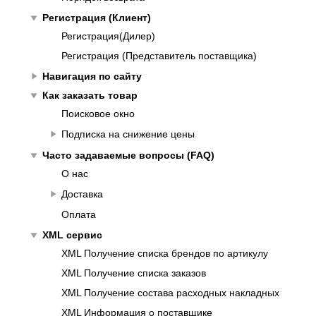
play_arrow
Регистрация (Клиент)
Регистрация(Дилер)
Регистрация (Представитель поставщика)
play_arrow
Навигация по сайту
play_arrow
Как заказать товар
Поисковое окно
play_arrow
Подписка на снижение цены
play_arrow
Часто задаваемые вопросы (FAQ)
О нас
play_arrow
Доставка
Оплата
play_arrow
XML сервис
XML Получение списка брендов по артикулу
XML Получение списка заказов
XML Получение состава расходных накладных
XML Информация о поставщике