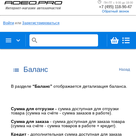
ПН-ПТ с 9:00 до 18:00
+7 (495) 118-90-47
Обратный звонок
Войти
или
Зарегистрироваться
menu
keyboard_arrow_down
search
Баланс
list
Назад
В разделе
“Баланс”
отображается детализация баланса.
Сумма для отгрузки -
сумма доступная для отгрузки
товара (сумма на счёте - сумма заказов в работе).
Сумма
для
заказа
- сумма доступная для заказа товара
(сумма на счёте - сумма товаров в работе + кредит).
Кредит
- дополнительная сумма доступная для заказа