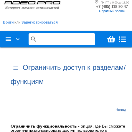
ПН-ПТ с 9:00 до 18:00
+7 (495) 118-90-47
Обратный звонок
Войти
или
Зарегистрироваться
menu
keyboard_arrow_down
search
Ограничить доступ к разделам/
list
функциям
Назад
Ограничить функциональность -
опция, где Вы сможете
ограничить/заблокировать доступ пользователю к