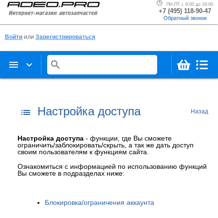
ПН-ПТ с 9:00 до 18:00
+7 (495) 118-90-47
Обратный звонок
Войти
или
Зарегистрироваться
menu
keyboard_arrow_down
search
Настройка доступа
list
Назад
Настройка доступа
- функции, где Вы сможете
ограничить/заблокировать/скрыть, а так же дать доступ
своим пользователям к функциям сайта.
Ознакомиться с информацией по использованию функций
Вы сможете в подразделах ниже:
Блокировка/ограничения аккаунта