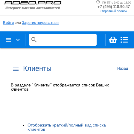
ПН-ПТ с 9:00 до 18:00
+7 (495) 118-90-47
Обратный звонок
Войти
или
Зарегистрироваться
menu
keyboard_arrow_down
search
Клиенты
list
Назад
В разделе “Клиенты” отображается список Ваших
клиентов.
Отображать краткий/полный вид списка
клиентов