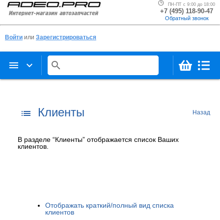
ПН-ПТ с 9:00 до 18:00
+7 (495) 118-90-47
Обратный звонок
Войти
или
Зарегистрироваться
menu
keyboard_arrow_down
search
Клиенты
list
Назад
В разделе “Клиенты” отображается список Ваших
клиентов.
Отображать краткий/полный вид списка
клиентов