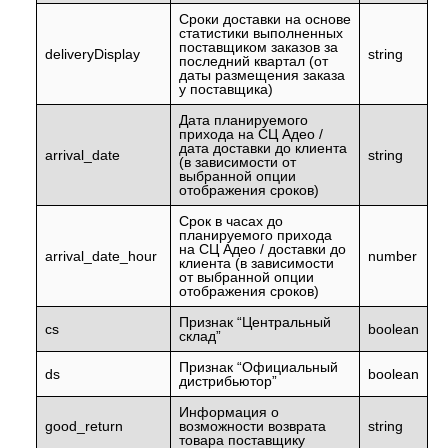
Сроки доставки на основе
статистики выполненных
поставщиком заказов за
deliveryDisplay
string
последний квартал (от
даты размещения заказа
у поставщика)
Дата планируемого
прихода на СЦ Адео /
дата доставки до клиента
arrival_date
string
(в зависимости от
выбранной опции
отображения сроков)
Срок в часах до
планируемого прихода
на СЦ Адео / доставки до
arrival_date_hour
number
клиента (в зависимости
от выбранной опции
отображения сроков)
Признак “Центральный
cs
boolean
склад”
Признак “Официальный
ds
boolean
дистрибьютор”
Информация о
good_return
возможности возврата
string
товара поставщику