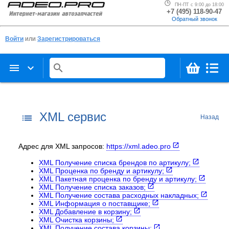
ПН-ПТ с 9:00 до 18:00
+7 (495) 118-90-47
Обратный звонок
Войти
или
Зарегистрироваться
menu
keyboard_arrow_down
search
XML сервис
list
Назад
Адрес для XML запросов:
https://xml.adeo.pro
XML Получение списка брендов по артикулу;
XML Проценка по бренду и артикулу;
XML Пакетная проценка по бренду и артикулу;
XML Получение списка заказов;
XML Получение состава расходных накладных;
XML Информация о поставщике;
XML Добавление в корзину;
XML Очистка корзины;
XML Получение состава корзины;