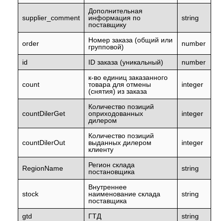
Дополнительная
supplier_comment
информация по
string
поставщику
Номер заказа (общий или
order
number
групповой)
id
ID заказа (уникальный)
number
к-во единиц заказанного
count
товара для отмены
integer
(снятия) из заказа
Количество позиций
countDilerGet
оприходованных
integer
дилером
Количество позиций
countDilerOut
выданных дилером
integer
клиенту
Регион склада
RegionName
string
постановщика
Внутреннее
stock
наименование склада
string
поставщика
gtd
ГТД
string