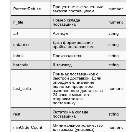
Процент не выполненных
PercentRefuse
number
заказов поставщиком
Номер склада
n_file
numeric
поставщика
art
Артикул
string
Дата формирования
dataprice
string
прайса поставщиком
fabrik
Производитель
string
barcode
Штрихкод
string
Признак поставщиков с
быстрой доставкой. Если
определен, значение
является процентом
fast_cella
numeric
выполненных доставок за
24 часа с момента
отправки заказа
поставщику
Остаток на складе
rest
string
поставщика
Минимальное количество
minOrderCount
numeric
для заказа (упаковка)