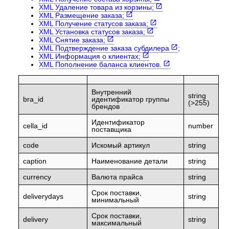
XML Удаление товара из корзины;
XML Размещение заказа;
XML Получение статусов заказа;
XML Установка статусов заказа;
XML Cнятие заказа;
XML Подтверждение заказа субдилера
;
XML Информация о клиентах;
XML Пополнение баланса клиентов.
Внутренний
string
bra_id
идентификатор группы
(>255)
брендов
Идентификатор
cella_id
number
поставщика
code
Искомый артикул
string
caption
Наименование детали
string
currency
Валюта прайса
string
Срок поставки,
deliverydays
string
минимальный
Срок поставки,
delivery
string
максимальный