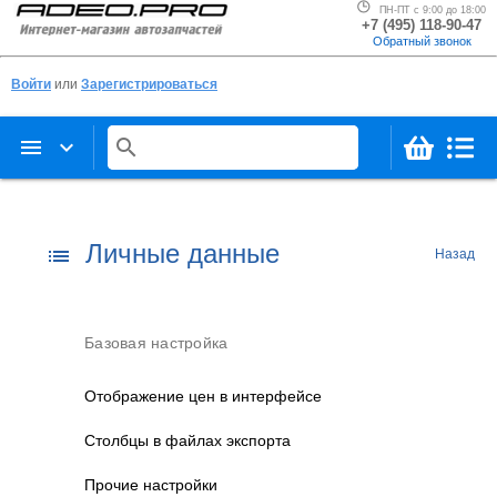
ПН-ПТ с 9:00 до 18:00
+7 (495) 118-90-47
Обратный звонок
Войти
или
Зарегистрироваться
menu
keyboard_arrow_down
search
Личные данные
list
Назад
Базовая настройка
Отображение цен в интерфейсе
Столбцы в файлах экспорта
Прочие настройки