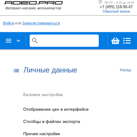
ПН-ПТ с 9:00 до 18:00
+7 (495) 118-90-47
Обратный звонок
Войти
или
Зарегистрироваться
menu
keyboard_arrow_down
search
Личные данные
list
Назад
Базовая настройка
Отображение цен в интерфейсе
Столбцы в файлах экспорта
Прочие настройки