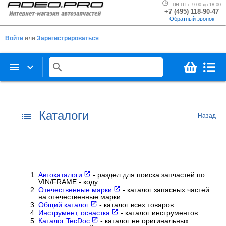
ПН-ПТ с 9:00 до 18:00
+7 (495) 118-90-47
Обратный звонок
Войти
или
Зарегистрироваться
menu
keyboard_arrow_down
search
Каталоги
list
Назад
Автокаталоги
- раздел для поиска запчастей по
VIN/FRAME - коду.
Отечественные марки
- каталог запасных частей
на отечественные марки.
Общий каталог
- каталог всех товаров.
Инструмент, оснастка
- каталог инструментов.
Каталог TecDoc
- каталог не оригинальных