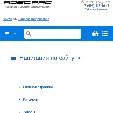
ПН-ПТ с 9:00 до 18:00
+7 (495) 118-90-47
Обратный звонок
Войти
или
Зарегистрироваться
menu
keyboard_arrow_down
search
Навигация по сайту
list
Назад
Главная страница
Каталоги
Заказы