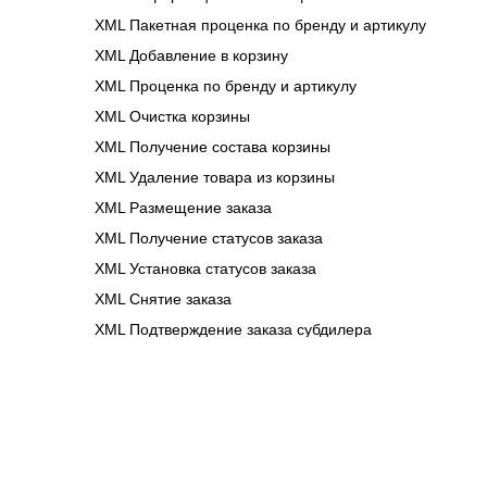
XML Пакетная проценка по бренду и артикулу
XML Добавление в корзину
XML Проценка по бренду и артикулу
XML Очистка корзины
XML Получение состава корзины
XML Удаление товара из корзины
XML Размещение заказа
XML Получение статусов заказа
XML Установка статусов заказа
XML Cнятие заказа
XML Подтверждение заказа субдилера
XML Информация о клиентах
XML Пополнение баланса клиентов
XML Размещение заказа из корзины
API: Подписка на уведомления
Статусы