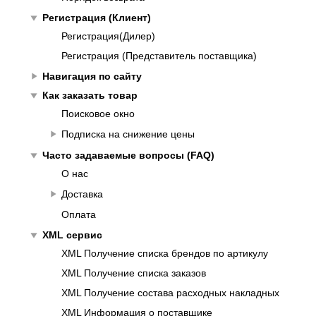
play_arrow
Регистрация (Клиент)
Регистрация(Дилер)
Регистрация (Представитель поставщика)
play_arrow
Навигация по сайту
play_arrow
Как заказать товар
Поисковое окно
play_arrow
Подписка на снижение цены
play_arrow
Часто задаваемые вопросы (FAQ)
О нас
play_arrow
Доставка
Оплата
play_arrow
XML сервис
XML Получение списка брендов по артикулу
XML Получение списка заказов
XML Получение состава расходных накладных
XML Информация о поставщике