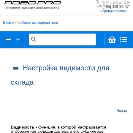
ПН-ПТ с 9:00 до 18:00
+7 (495) 118-90-47
Обратный звонок
Войти
или
Зарегистрироваться
menu
keyboard_arrow_down
search
Настройка видимости для
list
склада
Назад
Видимость
- функция, в которой настраивается
отображение складов дилера и его субдилеров.