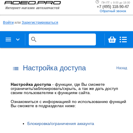
ПН-ПТ с 9:00 до 18:00
+7 (495) 118-90-47
Обратный звонок
Войти
или
Зарегистрироваться
menu
keyboard_arrow_down
search
Настройка доступа
list
Назад
Настройка доступа
- функции, где Вы сможете
ограничить/заблокировать/скрыть, а так же дать доступ
своим пользователям к функциям сайта.
Ознакомиться с информацией по использованию функций
Вы сможете в подразделах ниже:
Блокировка/ограничения аккаунта