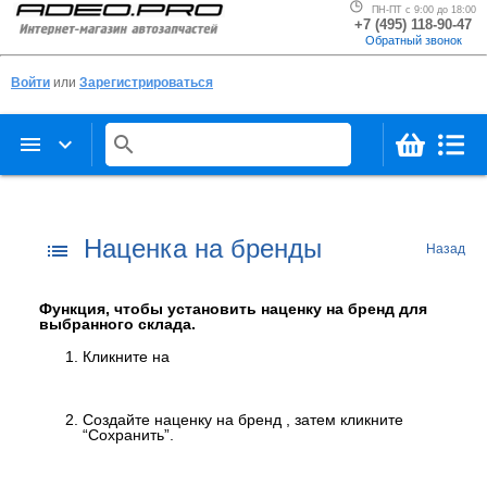
ПН-ПТ с 9:00 до 18:00
+7 (495) 118-90-47
Обратный звонок
Войти
или
Зарегистрироваться
menu
keyboard_arrow_down
search
Наценка на бренды
list
Назад
Функция, чтобы установить наценку на бренд для
выбранного склада.
Кликните на
Создайте наценку на бренд
, затем кликните
“Сохранить”.