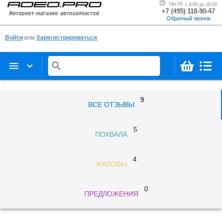
ПН-ПТ с 9:00 до 18:00
+7 (495) 118-90-47
Обратный звонок
Войти
или
Зарегистрироваться
menu
keyboard_arrow_down
search
9
ВСЕ ОТЗЫВЫ
5
ПОХВАЛА
4
ЖАЛОБЫ
0
ПРЕДЛОЖЕНИЯ