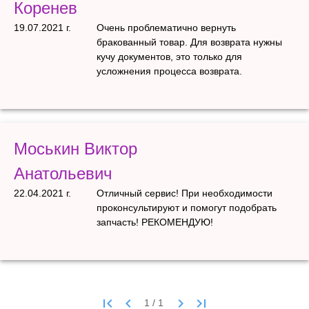
Коренев
19.07.2021 г.
Очень проблематично вернуть
бракованный товар. Для возврата нужны
кучу документов, это только для
усложнения процесса возврата.
Моськин Виктор
Анатольевич
22.04.2021 г.
Отличный сервис! При необходимости
проконсультируют и помогут подобрать
запчасть! РЕКОМЕНДУЮ!
first_page
keyboard_arrow_left
keyboard_arrow_right
last_page